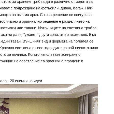
ястото за хранене трябва да е различно от зоната за
чават с подреждане на фотьойли, диван, багаж. Най-
мощта на голяма арка. С това решение се осигурява
Необичайно и оригинално решение е разделянето на
 настилки или тавани. Източниците на светлина трябва
така че да не "улавят" други зони, ако е възможно. Във
 един таван. Външният вид и формата на полилея се
 Красива светлина от светодиодите на най-ниското ниво
то за почивка. Когато използвате зониране с
точници на осветление са органично вградени в
ала - 20 снимки на идеи