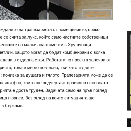
аждането на трапезарията от помещението, пряко
е се счита за лукс, който само частните собственици
твениците на малки апартаменти в Хрушчовци.
етлии, защото могат да бъдат комбинирани с всяка
едена в отделна стая. Работата по проекта започва от
рията, това е много по-лесно, тъй като и двете
 почивка за душата и тялото. Трапезарията може да се
на или фон, които ще подчертаят правилно основната
рията е доста труден. Задачата само на пръв поглед
ица нюанси, без оглед на които ситуацията ще
 в бързаме.