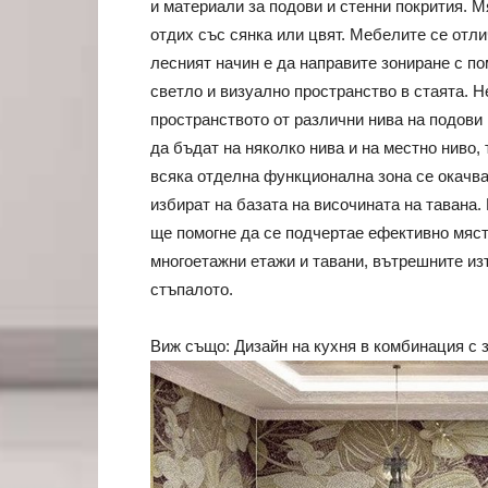
и материали за подови и стенни покрития. М
отдих със сянка или цвят. Мебелите се отли
лесният начин е да направите зониране с по
светло и визуално пространство в стаята. 
пространството от различни нива на подови
да бъдат на няколко нива и на местно ниво, 
всяка отделна функционална зона се окачва
избират на базата на височината на тавана.
ще помогне да се подчертае ефективно място
многоетажни етажи и тавани, вътрешните из
стъпалото.
Виж също: Дизайн на кухня в комбинация с з