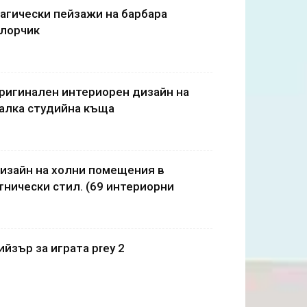
агически пейзажи на барбара
лорчик
ригинален интериорен дизайн на
алка студийна къща
изайн на холни помещения в
тнически стил. (69 интериорни
ийзър за играта prey 2