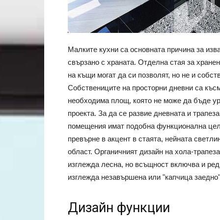
Малките кухни са основната причина за изв
свързано с храната. Отделна стая за хранен
на къщи могат да си позволят, но не и собс
Собствениците на просторни дневни са късм
необходима площ, която не може да бъде ур
проекта. За да се развие дневната и трапеза
помещения имат подобна функционална цел:
превърне в акцент в стаята, нейната светли
област. Органичният дизайн на хола-трапеза
изглежда лесна, но всъщност включва и ред
изглежда незавършена или "капчица заедно"
Дизайн функции