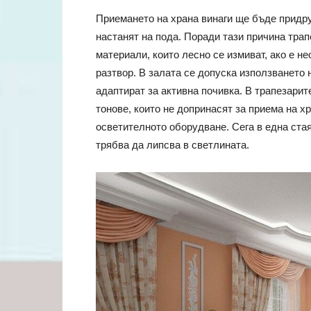
Приемането на храна винаги ще бъде придру
настанят на пода. Поради тази причина трап
материали, които лесно се измиват, ако е 
разтвор. В залата се допуска използването
адаптират за активна почивка. В трапезарит
тонове, които не допринасят за приема на х
осветителното оборудване. Сега в една стая
трябва да липсва в светлината.