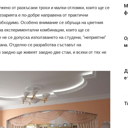
М
жено от разкъсани трохи и малки отломки, които ще се
ф
езарията е по-добре направена от практични
необходимо. Особено внимание се обръща на цветния
 на експериментални комбинации, които ще се
е не се допуска използването на студени, "неприятни"
О
м
рана. Отделно се разработва съставът на
 заедно ще живеят заедно две стаи, и всеки от тях не
Д
е
Т