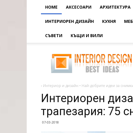
HOME
АКСЕСОАРИ
АРХИТЕКТУРА
ИНТЕРИОРЕН ДИЗАЙН
КУХНЯ
МЕБ
СЪВЕТИ
КЪЩИ И ВИЛИ
Интериорен
дизайн
на
хола-
трапезария:
75
снимки
на
идеи
›
Интериор и дизайн • Най-добрите идеи за снимки
Интериорен диза
трапезария: 75 с
07-03-2018