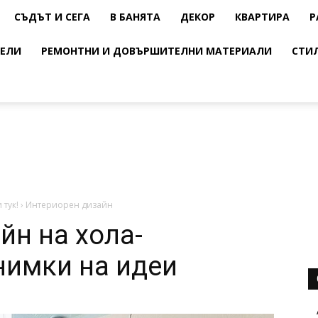
СЪДЪТ И СЕГА
В БАНЯТА
ДЕКОР
КВАРТИРА
Р
ЕЛИ
РЕМОНТНИ И ДОВЪРШИТЕЛНИ МАТЕРИАЛИ
СТИ
 тук!
›
Интериорен дизайн
йн на хола-
нимки на идеи