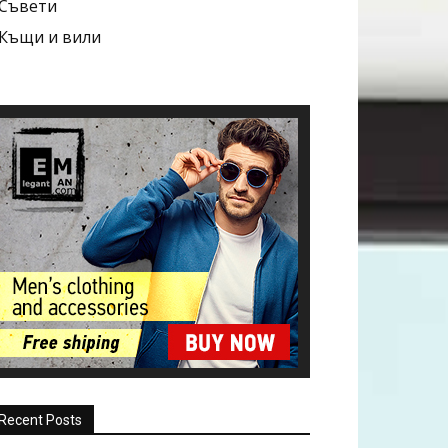
Съвети
Къщи и вили
Recent Posts