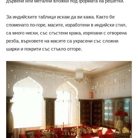
дървени или метални вложки под формата на решетки.
За индийските таблици искам да ви кажа. Както бе
споменато по-горе, масите, изработени в индийски стил,
са много ниски, със сгъстени крака, изрязани с отворена
резба, върховете на масите са украсени със сложни
шарки и покрити със стъкло отгоре.