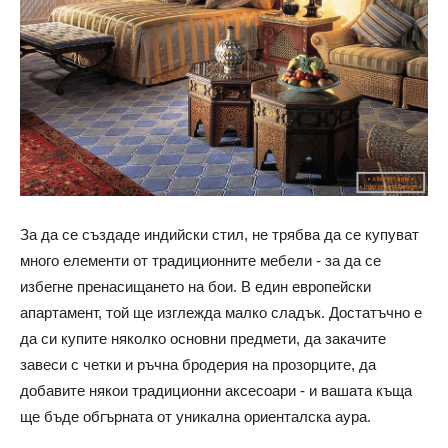
За да се създаде индийски стил, не трябва да се купуват
много елементи от традиционните мебели - за да се
избегне пренасищането на бои. В един европейски
апартамент, той ще изглежда малко сладък. Достатъчно е
да си купите няколко основни предмети, да закачите
завеси с четки и ръчна бродерия на прозорците, да
добавите някои традиционни аксесоари - и вашата къща
ще бъде обгърната от уникална ориенталска аура.