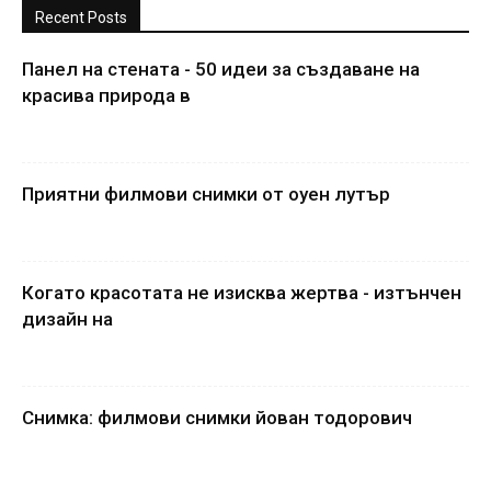
Recent Posts
Панел на стената - 50 идеи за създаване на
красива природа в
Приятни филмови снимки от оуен лутър
Когато красотата не изисква жертва - изтънчен
дизайн на
Снимка: филмови снимки йован тодорович