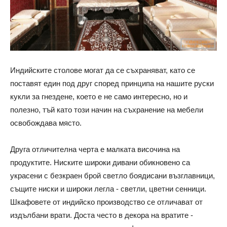
Индийските столове могат да се съхраняват, като се
поставят един под друг според принципа на нашите руски
кукли за гнездене, което е не само интересно, но и
полезно, тъй като този начин на съхранение на мебели
освобождава място.
Друга отличителна черта е малката височина на
продуктите. Ниските широки дивани обикновено са
украсени с безкраен брой светло боядисани възглавници,
същите ниски и широки легла - светли, цветни сенници.
Шкафовете от индийско производство се отличават от
издълбани врати. Доста често в декора на вратите -