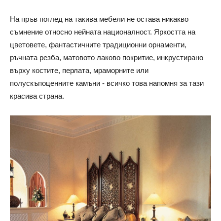
На пръв поглед на такива мебели не остава никакво
съмнение относно нейната националност. Яркостта на
цветовете, фантастичните традиционни орнаменти,
ръчната резба, матовото лаково покритие, инкрустирано
върху костите, перлата, мраморните или
полускъпоценните камъни - всичко това напомня за тази
красива страна.