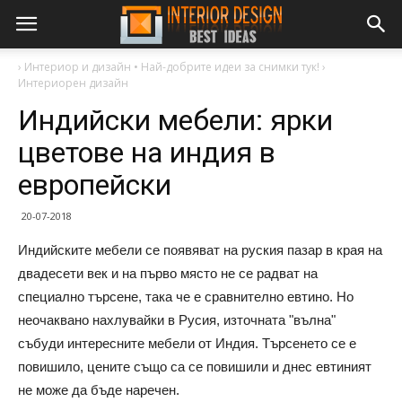
›
Интериор и дизайн • Най-добрите идеи за снимки тук!
›
Интериорен дизайн
Индийски мебели: ярки
цветове на индия в
европейски
20-07-2018
Индийските мебели се появяват на руския пазар в края на
двадесети век и на първо място не се радват на
специално търсене, така че е сравнително евтино. Но
неочаквано нахлувайки в Русия, източната "вълна"
събуди интересните мебели от Индия. Търсенето се е
повишило, цените също са се повишили и днес евтиният
не може да бъде наречен.