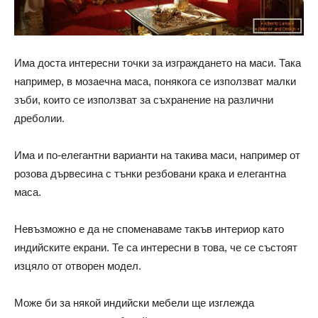
Има доста интересни точки за изграждането на маси. Така
например, в мозаечна маса, понякога се използват малки
зъби, които се използват за съхранение на различни
дреболии.
Има и по-елегантни варианти на такива маси, например от
розова дървесина с тънки резбовани крака и елегантна
маса.
Невъзможно е да не споменаваме такъв интериор като
индийските екрани. Те са интересни в това, че се състоят
изцяло от отворен модел.
Може би за някой индийски мебели ще изглежда