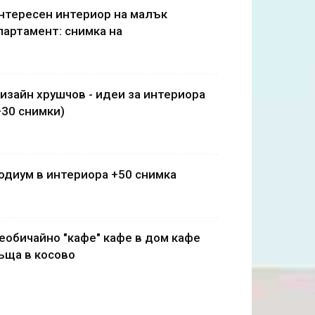
нтересен интериор на малък
партамент: снимка на
изайн хрушчов - идеи за интериора
+30 снимки)
одиум в интериора +50 снимка
еобичайно "кафе" кафе в дом кафе
ъща в косово