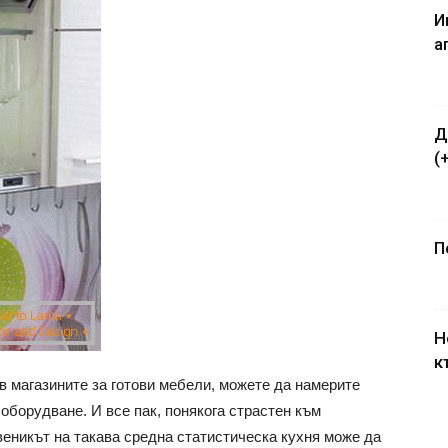
И
а
Д
(
П
Н
к
в магазините за готови мебели, можете да намерите
оборудване. И все пак, понякога страстен към
веникът на такава средна статистическа кухня може да