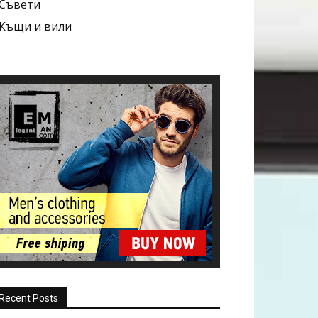
Съвети
Къщи и вили
Recent Posts