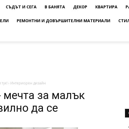
СЪДЪТ И СЕГА
В БАНЯТА
ДЕКОР
КВАРТИРА
Р
ЕЛИ
РЕМОНТНИ И ДОВЪРШИТЕЛНИ МАТЕРИАЛИ
СТИ
 тук!
›
Интериорен дизайн
- мечта за малък
вилно да се