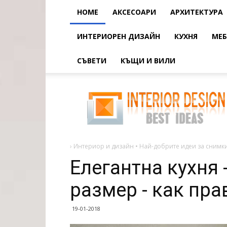
HOME
АКСЕСОАРИ
АРХИТЕКТУРА
ИНТЕРИОРЕН ДИЗАЙН
КУХНЯ
МЕБ
СЪВЕТИ
КЪЩИ И ВИЛИ
Елегантна
кухня
-
мечта
за
малък
размер
-
как
›
Интериор и дизайн • Най-добрите идеи за снимки
правилно
да
Елегантна кухня 
се
размер - как пра
19-01-2018