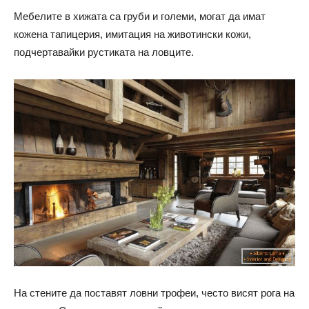
Мебелите в хижата са груби и големи, могат да имат
кожена тапицерия, имитация на животински кожи,
подчертавайки рустиката на ловците.
На стените да поставят ловни трофеи, често висят рога на