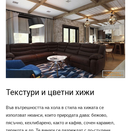
Текстури и цветни хижи
Във вътрешността на хола в стила на хижата се
използват нюанси, които природата дава: бежово,
пясъчно, кехлибарено, както и кафяв, сочен карамел,
теракота и др. Те винаги се разреждат с по-студени