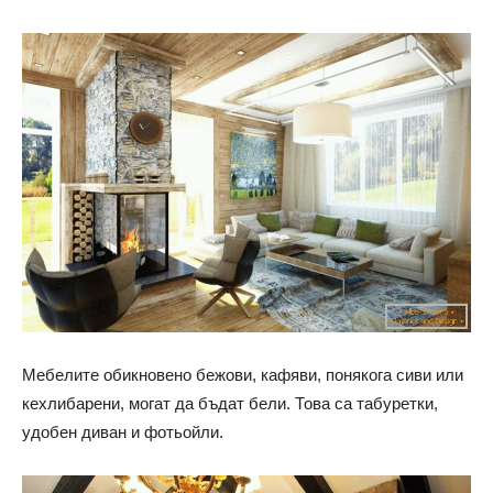
Мебелите обикновено бежови, кафяви, понякога сиви или
кехлибарени, могат да бъдат бели. Това са табуретки,
удобен диван и фотьойли.