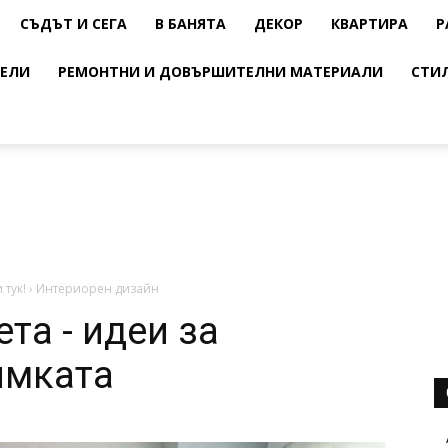
СЪДЪТ И СЕГА
В БАНЯТА
ДЕКОР
КВАРТИРА
Р
ЕЛИ
РЕМОНТНИ И ДОВЪРШИТЕЛНИ МАТЕРИАЛИ
СТИ
 тук!
›
Интериорен дизайн
та - идеи за
имката