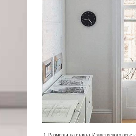
Размерът на стаята. Изкуственото освет