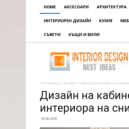
HOME
АКСЕСОАРИ
АРХИТЕКТУРА
ИНТЕРИОРЕН ДИЗАЙН
КУХНЯ
МЕБ
СЪВЕТИ
КЪЩИ И ВИЛИ
Дизайн
на
кабинета
-
идеи
за
интериора
на
снимката
›
Интериор и дизайн • Най-добрите идеи за снимки
Дизайн на кабине
интериора на сн
18-08-2018