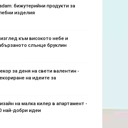
adam: бижутерийни продукти за
лебни изделия
 изглед към високото небе и
абързаното слънце бруклин
екор за деня на свети валентин -
екориране на идеите за
изайн на малка килер в апартамент -
0 най-добри идеи