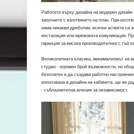
Работете върху дизайна на модерен дизайн н
започнете с изготвянето на план. При изгот
няма никакви дреболии, всички аспекти са з
инсталация или мрежовата комуникация. Пр
гаранция за висока производителност, тъй к
Великолепната класика, минимализмът на в
студио - огромен брой възможности, но общи
безплатен и да създава работно настроение
използвана в дизайна на кабинета, ще ви д
- съблазнителна илюзия за независимост.