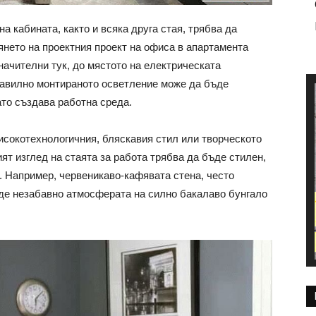
а кабината, както и всяка друга стая, трябва да
вянето на проектния проект на офиса в апартамента
начителни тук, до мястото на електрическата
авилно монтираното осветление може да бъде
ато създава работна среда.
исокотехнологичния, бляскавия стил или творческото
ят изглед на стаята за работа трябва да бъде стилен,
. Например, червеникаво-кафявата стена, често
аде незабавно атмосферата на силно бакалаво бунгало