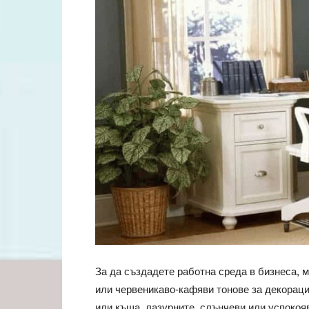
За да създадете работна среда в бизнеса, 
или червеникаво-кафяви тонове за декорация
или къща, лазурните, слънчеви или успокоя