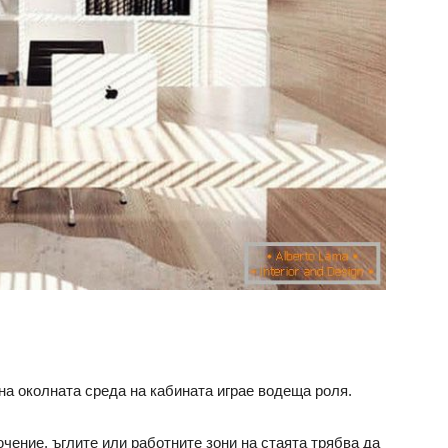
а околната среда на кабината играе водеща роля.
чение, ъглите или работните зони на стаята трябва да