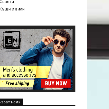
Съвети
Къщи и вили
Recent Posts