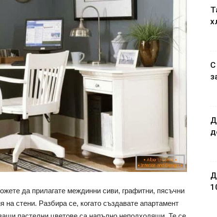
T
х
С
з
Д
д
Д
1
можете да прилагате междинни сиви, графитни, пясъчни
 на стени. Разбира се, когато създавате апартамент
ващи пастелни цветове са напълно неподходящи. Те се