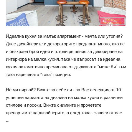
Идеална кухня за малък апартамент - мечта или утопия?
Днес дизайнерите и декораторите предлагат много, ако не
и безкраен брой идеи и готови решения за декориране на
интериора на малка кухня, така че въпросът за идеална
кухня автоматично преминава от държавата "може би" към
така наречената "така" позиция.
Не ми вярвай? Вижте за себе си - за Вас селекция от 10
успешни варианта на дизайна на малка кухня в различни
стилове и посоки. Вижте снимките и прочетете
препоръките на дизайнерите, а след това - зависи от вас
...