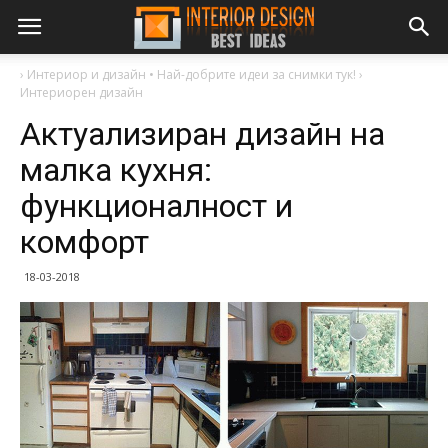
›
Интериор и дизайн • Най-добрите идеи за снимки тук!
›
Интериорен дизайн
Актуализиран дизайн на
малка кухня:
функционалност и
комфорт
18-03-2018