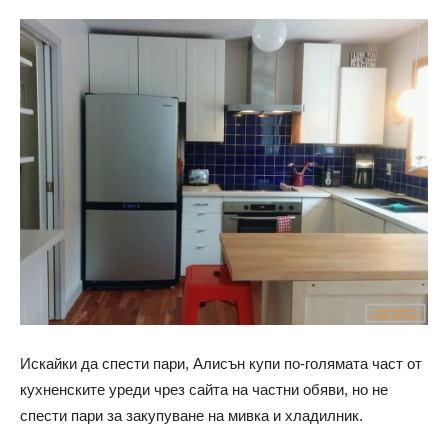
Искайки да спести пари, Алисън купи по-голямата част от
кухненските уреди чрез сайта на частни обяви, но не
спести пари за закупуване на мивка и хладилник.