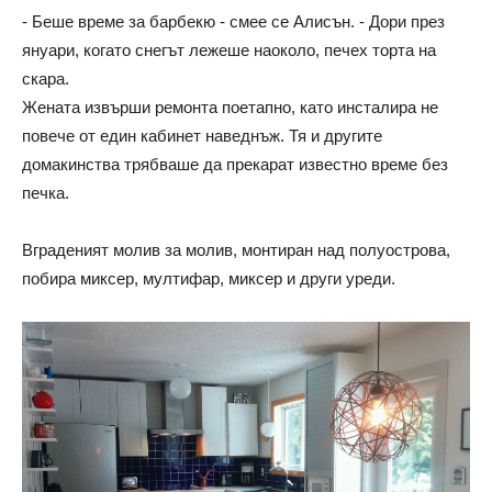
- Беше време за барбекю - смее се Алисън. - Дори през
януари, когато снегът лежеше наоколо, печех торта на
скара.
Жената извърши ремонта поетапно, като инсталира не
повече от един кабинет наведнъж. Тя и другите
домакинства трябваше да прекарат известно време без
печка.
Вграденият молив за молив, монтиран над полуострова,
побира миксер, мултифар, миксер и други уреди.