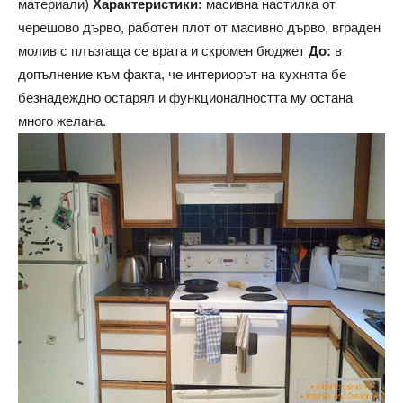
материали)
Характеристики:
масивна настилка от
черешово дърво, работен плот от масивно дърво, вграден
молив с плъзгаща се врата и скромен бюджет
До:
в
допълнение към факта, че интериорът на кухнята бе
безнадеждно остарял и функционалността му остана
много желана.