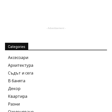
- Advertisement -
Categories
Аксесоари
Архитектура
Съдът и сега
В банята
Декор
Квартира
Разни
Озеленяване