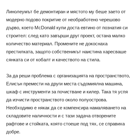
Линолеумът бе демонтиран и мястото му беше заето от
модерно подово покритие от необработено черешово
дърво, което McDonald купи доста евтино от познатия си
строител: след като завърши друг проект, остана малко
количество материал. Промените не докоснаха
престилката, защото собственикът наистина харесваше
сянката си от кобалт и качеството на стила.
За да реши проблема с организацията на пространството,
Елисън премести на други места съдомиялна машина,
шкаф с инструменти за почистване и килер. Така тя успя
да изчисти пространството около полуострова.
Необходимо е някак да се компенсира намаляването на
складовите наличности и с тази задача отворените
рафтове и стойката, която стоеше под тях, се справиха
добре.