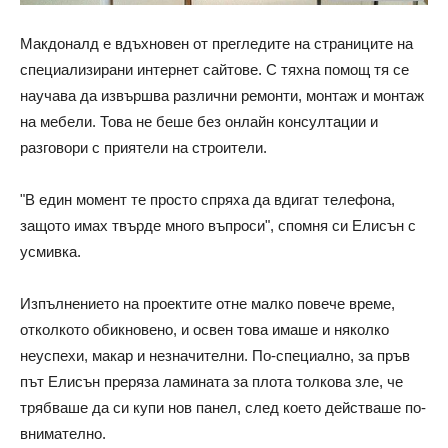
Макдоналд е вдъхновен от прегледите на страниците на
специализирани интернет сайтове. С тяхна помощ тя се
научава да извършва различни ремонти, монтаж и монтаж
на мебели. Това не беше без онлайн консултации и
разговори с приятели на строители.
"В един момент те просто спряха да вдигат телефона,
защото имах твърде много въпроси", спомня си Елисън с
усмивка.
Изпълнението на проектите отне малко повече време,
отколкото обикновено, и освен това имаше и няколко
неуспехи, макар и незначителни. По-специално, за пръв
път Елисън преряза ламината за плота толкова зле, че
трябваше да си купи нов панел, след което действаше по-
внимателно.