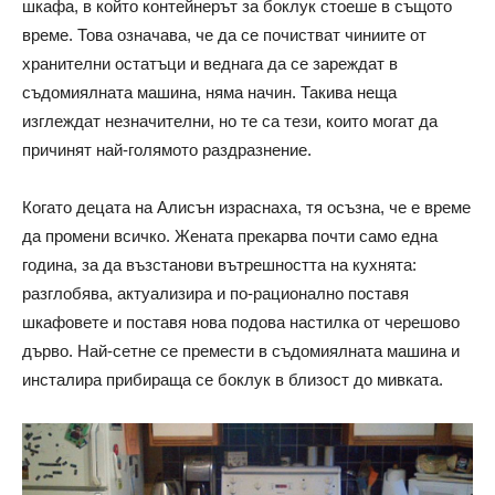
шкафа, в който контейнерът за боклук стоеше в същото
време. Това означава, че да се почистват чиниите от
хранителни остатъци и веднага да се зареждат в
съдомиялната машина, няма начин. Такива неща
изглеждат незначителни, но те са тези, които могат да
причинят най-голямото раздразнение.
Когато децата на Алисън израснаха, тя осъзна, че е време
да промени всичко. Жената прекарва почти само една
година, за да възстанови вътрешността на кухнята:
разглобява, актуализира и по-рационално поставя
шкафовете и поставя нова подова настилка от черешово
дърво. Най-сетне се премести в съдомиялната машина и
инсталира прибираща се боклук в близост до мивката.