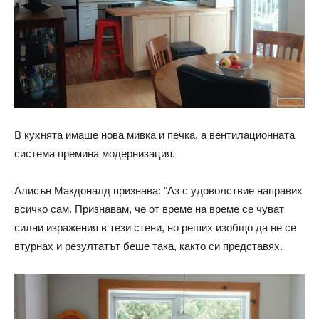
В кухнята имаше нова мивка и печка, а вентилационната
система премина модернизация.
Алисън Макдоналд признава: "Аз с удоволствие направих
всичко сам. Признавам, че от време на време се чуват
силни изражения в тези стени, но реших изобщо да не се
втурнах и резултатът беше така, както си представях.