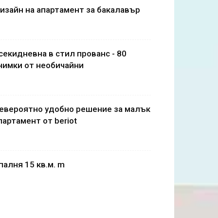
изайн на апартамент за бакалавър
секидневна в стил прованс - 80
нимки от необичайни
евероятно удобно решение за малък
партамент от beriot
палня 15 кв.м. m