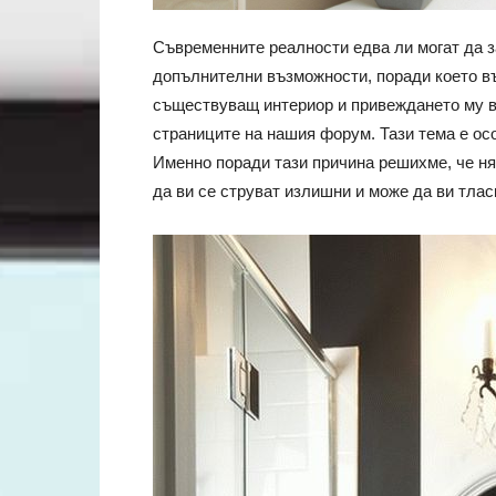
Съвременните реалности едва ли могат да з
допълнителни възможности, поради което в
съществуващ интериор и привеждането му в
страниците на нашия форум. Тази тема е ос
Именно поради тази причина решихме, че ня
да ви се струват излишни и може да ви тла