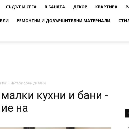
СЪДЪТ И СЕГА
В БАНЯТА
ДЕКОР
КВАРТИРА
Р
ЕЛИ
РЕМОНТНИ И ДОВЪРШИТЕЛНИ МАТЕРИАЛИ
СТИ
 тук!
›
Интериорен дизайн
 малки кухни и бани -
ие на