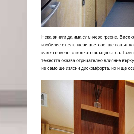
Нека винаги да има слънчево греене.
Висок
изобилие от слънчеви цветове, ще напълнят
малко повече, отколкото всъщност са. Тази 
тежестта оказва отрицателно влияние върху
не само ще изясни дискомфорта, но и ще ос