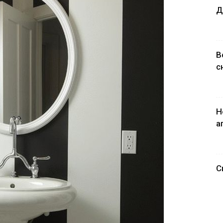
Д
В
с
Н
а
С