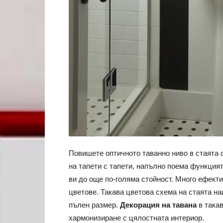
Повишете оптичното таванно ниво в стаята 
на тапети с тапети, напълно поема функцият
ви до още по-голяма стойност. Много ефекти
цветове. Такава цветова схема на стаята н
пълен размер.
Декорация на тавана
в такав
хармонизиране с цялостната интериор.