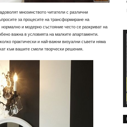
адоволят мнозинството читатели с различни
ъпросите за процесите на трансформиране на
 нормално и модерно състояние често се разкриват на
обено важна в условията на малките апартаменти.
колко практически и най-важни визуални съвети няма
скат към вашите смели творчески решения.