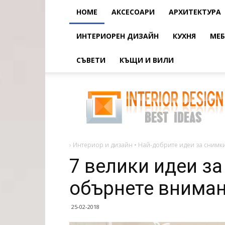
HOME
АКСЕСОАРИ
АРХИТЕКТУРА
ИНТЕРИОРЕН ДИЗАЙН
КУХНЯ
МЕБ
СЪВЕТИ
КЪЩИ И ВИЛИ
7
велики
идеи
за
малки
кухни
и
бани
-
›
Интериор и дизайн • Най-добрите идеи за снимки
обърнете
внимание
7 велики идеи за
на
обърнете вниман
25-02-2018