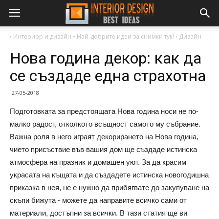
›
Интериор и дизайн • Най-добрите идеи за снимки тук!
›
Дизайн
Нова година декор: как да
се създаде една страхотна
27-05-2018
Подготовката за предстоящата Нова година носи не по-
малко радост, отколкото всъщност самото му събрание.
Важна роля в него играят декорирането на Нова година,
чието присъствие във вашия дом ще създаде истинска
атмосфера на празник и домашен уют. За да красим
украсата на къщата и да създадете истинска новогодишна
приказка в нея, не е нужно да прибягвате до закупуване на
скъпи бижута - можете да направите всичко сами от
материали, достъпни за всички. В тази статия ще ви