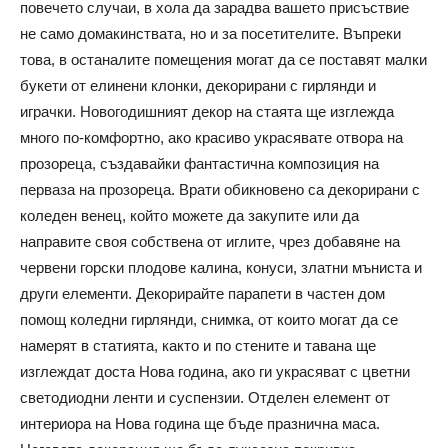
повечето случаи, в хола да зарадва вашето присъствие
не само домакинствата, но и за посетителите. Въпреки
това, в останалите помещения могат да се поставят малки
букети от елинени клонки, декорирани с гирлянди и
играчки. Новогодишният декор на стаята ще изглежда
много по-комфортно, ако красиво украсявате отвора на
прозореца, създавайки фантастична композиция на
перваза на прозореца. Врати обикновено са декорирани с
коледен венец, който можете да закупите или да
направите своя собствена от иглите, чрез добавяне на
червени горски плодове калина, конуси, златни мъниста и
други елементи. Декорирайте парапети в частен дом
помощ коледни гирлянди, снимка, от които могат да се
намерят в статията, както и по стените и тавана ще
изглеждат доста Нова година, ако ги украсяват с цветни
светодиодни ленти и суспензии. Отделен елемент от
интериора на Нова година ще бъде празнична маса.