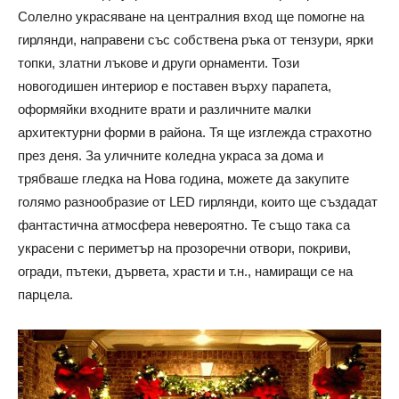
Солелно украсяване на централния вход ще помогне на
гирлянди, направени със собствена ръка от тензури, ярки
топки, златни лъкове и други орнаменти. Този
новогодишен интериор е поставен върху парапета,
оформяйки входните врати и различните малки
архитектурни форми в района. Тя ще изглежда страхотно
през деня. За уличните коледна украса за дома и
трябваше гледка на Нова година, можете да закупите
голямо разнообразие от LED гирлянди, които ще създадат
фантастична атмосфера невероятно. Те също така са
украсени с периметър на прозоречни отвори, покриви,
огради, пътеки, дървета, храсти и т.н., намиращи се на
парцела.