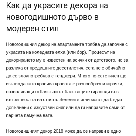
Как да украсите декора на
новогодишното дърво в
модерен стил
Новогодишния декор на апартамента трябва да започне с
украсата на коледната елха (или бор). Процесът на
декорирането му е известен на всички от детството, но за
разлика от предишните десетилетия, сега не е обичайно
да се злоупотребява с тенджери. Много по-естетичен ще
изглежда като красива красота с разнообразни играчки,
позволяващи отблясъци от блестящите гирлянди във
вътрешността на стаята. Зелените игли могат да бъдат
допълнени с изкуствен сняг или да ги направите сами от
парчета памучна вата.
Новогодишният декор 2018 може да се направи в едно