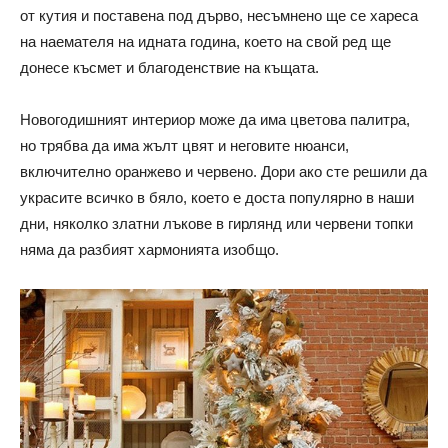
от кутия и поставена под дърво, несъмнено ще се хареса
на наемателя на идната година, което на свой ред ще
донесе късмет и благоденствие на къщата.
Новогодишният интериор може да има цветова палитра,
но трябва да има жълт цвят и неговите нюанси,
включително оранжево и червено. Дори ако сте решили да
украсите всичко в бяло, което е доста популярно в наши
дни, няколко златни лъкове в гирлянд или червени топки
няма да разбият хармонията изобщо.