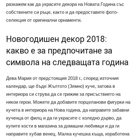
разкажем как да украсите декора на Новата Година със
собствените си ръце, както и да предоставите фото-
селекция от оригинални орнаменти.
Новогодишен декор 2018:
какво е за предпочитане за
символа на следващата година
Дева Мария от предстоящия 2018 г., според източния
календар, ще бъде Жълтото (Земно) куче, затова в
интериора си струва да се грижим за присъствието на
някои герои. Можете да добавите порцеланови фигурки на
кучета в интериора на Нова година, да направите забавни
кученца от филц и да ги украсите с коледно дърво, да
купите кости в магазина за домашни любимци и да ги
направите хубав венец. Малка кучешка къща, изработена