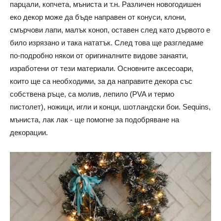
парцали, копчета, мъниста и т.н. Различен новогодишен
еко декор може да бъде направен от конуси, клони,
смърчови лапи, малък коноп, оставен след като дървото е
било изрязано
и така нататък.
След това ще разгледаме
по-подробно някои от оригиналните видове занаяти,
изработени от тези материали. Основните аксесоари,
които ще са необходими, за да направите декора със
собствена ръце, са молив, лепило (PVA и термо
пистолет), ножици, игли и конци, шотландски бои. Sequins,
мъниста, лак лак - ще помогне за подобряване на
декорации.