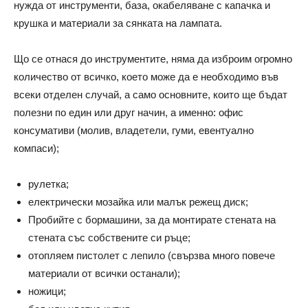
нужда от инструменти, база, окабеляване с капачка и
крушка и материали за сянката на лампата.
Що се отнася до инструментите, няма да изброим огромно
количество от всичко, което може да е необходимо във
всеки отделен случай, а само основните, които ще бъдат
полезни по един или друг начин, а именно: офис
консумативи (молив, владетели, гуми, евентуално
компаси);
рулетка;
електрически мозайка или малък режещ диск;
Пробийте с бормашини, за да монтирате стената на
стената със собствените си ръце;
отопляем пистолет с лепило (свързва много повече
материали от всички останали);
ножици;