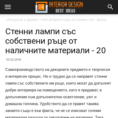
›
Интериор и дизайн • Най-добрите идеи за снимки тук!
›
Декор
Стенни лампи със
собствени ръце от
наличните материали - 20
03-02-2018
Самопроизводството на декорните предмети е творчески
и интересен процес. Не е трудно да се направят стенни
лампи със собствените им ръце, които могат да допълнят
добре интериора на помещението, като я придават, в
допълнение към допълнително осветление, уют и
домашна топлина. Удобството да се правят такива
занаяти също е във факта, че не се изискват големи
материални разходи за закупуване на материал. Така