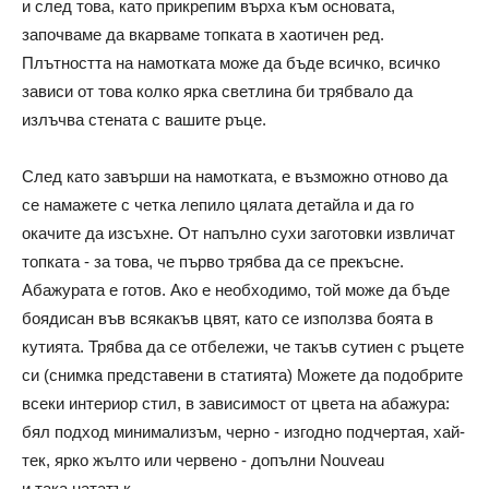
и след това, като прикрепим върха към основата,
започваме да вкарваме топката в хаотичен ред.
Плътността на намотката може да бъде всичко, всичко
зависи от това колко ярка светлина би трябвало да
излъчва стената с вашите ръце.
След като завърши на намотката, е възможно отново да
се намажете с четка лепило цялата детайла и да го
окачите да изсъхне. От напълно сухи заготовки извличат
топката - за това, че първо трябва да се прекъсне.
Абажурата е готов. Ако е необходимо, той може да бъде
боядисан във всякакъв цвят, като се използва боята в
кутията. Трябва да се отбележи, че такъв сутиен с ръцете
си (снимка представени в статията) Можете да подобрите
всеки интериор стил, в зависимост от цвета на абажура:
бял подход минимализъм, черно - изгодно подчертая, хай-
тек, ярко жълто или червено - допълни Nouveau
и така нататък.