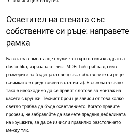
боя или цветна кутия.
Осветител на стената със
собствените си ръце: направете
рамка
Базата за лампата ще служи като кръгла или квадратна
dostochka, изрязана от лист MDF. Той трябва да има
размерите на бъдещата свещ със собствените си ръце
(снимката е представена в статията). В основата също
така е необходимо да се правят слотове за монтаж на
касети с крушки. Техният брой ще зависи от това колко
светло трябва да бъде осветлението. Когато правите
прорези, не забравяйте да вземете предвид дебелината
на крушките, за да се изчисли правилно разстоянието
между тях.