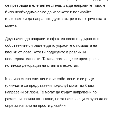
се превръща в елегантен стенд. За да направите това, е
било необходимо само да изрежете и полирайте
върховете и да направите дупка вътре в електрическата
мрежа.
Друг начин да направите ефектен свещ от дърво със
собствените си ръце е да го украсите с помощта на
клонки от лоза, като ги подредите в различни
последователности. Такава лампа ще се превърне в
истинска декорация на стаята в еко-стил.
Красива стена светлини със собствените си ръце
(снимките са представени по-долу) могат да бъдат
направени от лози. Те могат да бъдат направени по
различни начини на тъкане, но за начинаещи струва да се
спре за начало на прости дизайни.