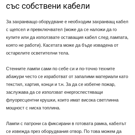
със собствени кабели
За захранващо оборудване е необходим захранващ кабел
с щепсел и превключвател (може да се наложи да го
купите или да използвате оставащия кабел след лампата,
която не работи). Касетата може да бъде извадена от
остарелите осветителни тела.
Стенните лампи сами по себе си и по-точно техните
абажури често се изработват от запалими материали като
текстил, хартия, конци и т.н. За да се избегне пожар,
заслужава да се използват енергоспестяващи
флуоресцентни крушки, които имат висока светлинна
мощност с ниска топлина.
Лампи с патрони са фиксирани в готовата рамка, кабелът
се извежда през оборудвания отвор. По това можем да