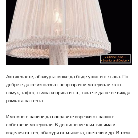
Ако желаете, абажурът може да бъде ушит и с кърпа. По-
добре е да се използват непрозрачни материали като
памук, тафта, тъмна коприна и т.н., така че да не се вижда
рамката на телта.
Има много начини да направите изрезки от вашите
собствени материали. В допълнение към тях има и
изделия от тел, абажури от мъниста, плетени и др. В този