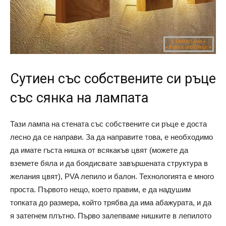
Сутиен със собствените си ръце
със сянка на лампата
Тази лампа на стената със собствените си ръце е доста
лесно да се направи. За да направите това, е необходимо
да имате гъста нишка от всякакъв цвят (можете да
вземете бяла и да боядисвате завършената структура в
желания цвят), PVA лепило и балон. Технологията е много
проста. Първото нещо, което правим, е да надушим
топката до размера, който трябва да има абажурата, и да
я затегнем плътно. Първо залепваме нишките в лепилото