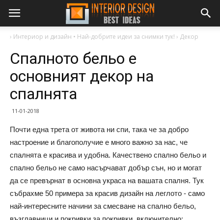
›
Интериор и дизайн • Най-добрите идеи за снимки тук!
›
Декор
Спалното бельо е
основният декор на
спалнята
11-01-2018
Почти една трета от живота ни спи, така че за добро
настроение и благополучие е много важно за нас, че
спалнята е красива и удобна. Качествено спално бельо и
спално бельо не само насърчават добър сън, но и могат
да се превърнат в основна украса на вашата спалня. Тук
събрахме 50 примера за красив дизайн на леглото - само
най-интересните начини за смесване на спално бельо,
възглавници и покривки за покривки, включително: