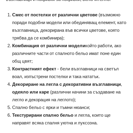
Смес от постелки от различни цветове
(възможно
поради подобни модели или обединяващ елемент, като
възглавница, декорирана във всички цветове, която
трябва да се комбинира);
Комбинация от различни модели
който работи, ако
различните части от спалното бельо имат поне един
общ цвят;
Контрастният ефект
- бели възглавници на светъл
воал, изпъстрени постелки
и така нататък.
Декориране на легла с декоративни възглавници
,
одеяло или каре
(различни начини за създаване на
легло и декорация на леглото);
Спално бельо с ярки и тъмни нюанси;
Текстурирани спално бельо
и легла, които ще
направят всяка спалня уютна и луксозна.