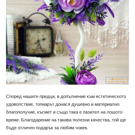
Според нашите предци, в допълнение към естетическото
удоволствие, топиарът донася душевно и материално
благополучие, късмет и също така е пазител на лошото
време. Благодарение на такива полезни качества, той ще
бъде отличен подарък за любим човек.