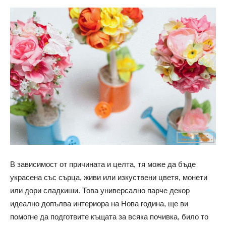
В зависимост от причината и целта, тя може да бъде
украсена със сърца, живи или изкуствени цветя, монети
или дори сладкиши. Това универсално парче декор
идеално допълва интериора на Нова година, ще ви
помогне да подготвите къщата за всяка почивка, било то