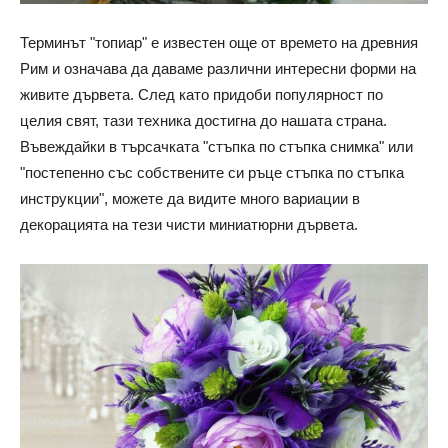
Терминът "топиар" е известен още от времето на древния
Рим и означава да даваме различни интересни форми на
живите дървета. След като придоби популярност по
целия свят, тази техника достигна до нашата страна.
Въвеждайки в търсачката "стъпка по стъпка снимка" или
"постепенно със собствените си ръце стъпка по стъпка
инструкции", можете да видите много вариации в
декорацията на тези чисти миниатюрни дървета.