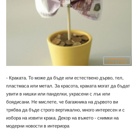
- Краката. То може да бъде или естествено дърво, тел,
пластмаса или метал. За красота, краката могат да бъдат
увити в нишки или панделки, украсени с лък или
боядисани. Не мислете, че багажника на дървото ви
трябва да бъде строго вертикално, много интересен и с
избора на извити крака. Декор на въжето - снимки на
модерни новости в интериора