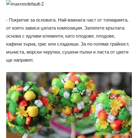
- Покритие за основата. Най-важната част от топиарията,
от която зависи цялата композиция. Залепете кръглата
основа с ядливи елементи, като плодове, плодове,
кафени зърна, грис или сладкиши. За по-голяма трайност,
мъниста, морски черупки, сушени пъпки и листа от цветя
ще направят.