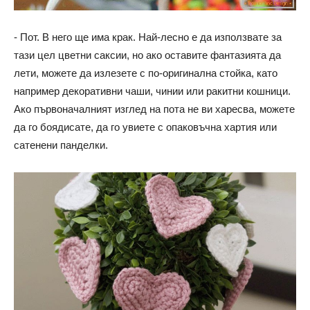
- Пот. В него ще има крак. Най-лесно е да използвате за
тази цел цветни саксии, но ако оставите фантазията да
лети, можете да излезете с по-оригинална стойка, като
например декоративни чаши, чинии или ракитни кошници.
Ако първоначалният изглед на пота не ви харесва, можете
да го боядисате, да го увиете с опаковъчна хартия или
сатенени панделки.