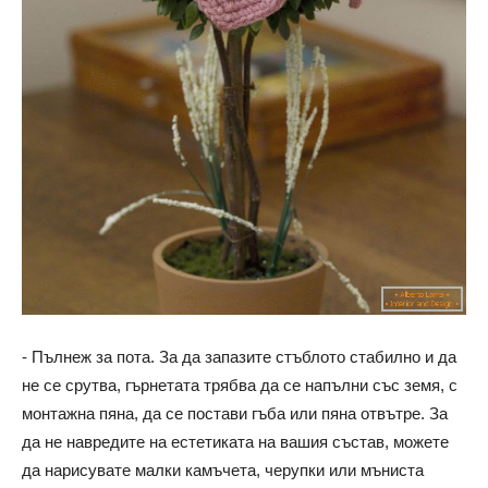
- Пълнеж за пота. За да запазите стъблото стабилно и да
не се срутва, гърнетата трябва да се напълни със земя, с
монтажна пяна, да се постави гъба или пяна отвътре. За
да не навредите на естетиката на вашия състав, можете
да нарисувате малки камъчета, черупки или мъниста