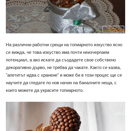
На различни работни срещи на топиарното изкуство ясно
се вижда, че това изкуство има почти неизчерпаем
потенциал, а ако искате да създадете свое собствено
декоративно дърво, не трябва да чакате. Както се казва,
"апетитът идва с хранене" и може би в този процес ще се
научите да гледате по нов начин на баналните неща, с
които можете да украсите топиарното.