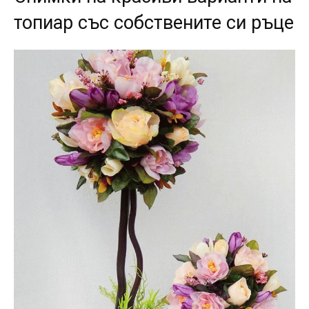
топиар със собствените си ръце