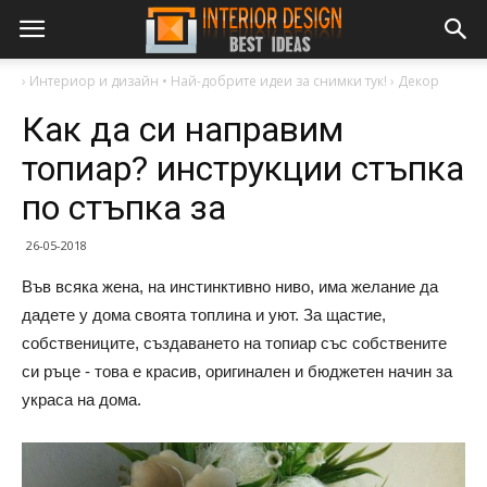
›
Интериор и дизайн • Най-добрите идеи за снимки тук!
›
Декор
Как да си направим
топиар? инструкции стъпка
по стъпка за
26-05-2018
Във всяка жена, на инстинктивно ниво, има желание да
дадете у дома своята топлина и уют. За щастие,
собствениците, създаването на топиар със собствените
си ръце - това е красив, оригинален и бюджетен начин за
украса на дома.