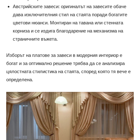
Австрийските завеси: оригиналът на завесите обаче
дава изключителния стил на стаята поради богатите
цветови нюанси. Монтиран на тавана или стенната
корниза и се издига благодарение на механизма на
страничните въжета.
Изборът на платове за завеси в модерния интериор е
богат и за оптимално решение трябва да се анализира
цялостната стилистика на стаята, според която тя вече е
определена.