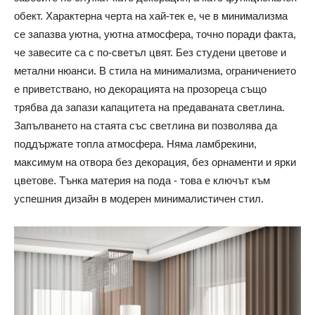
обект. Характерна черта на хай-тек е, че в минимализма
се запазва уютна, уютна атмосфера, точно поради факта,
че завесите са с по-светъл цвят. Без студени цветове и
метални нюанси. В стила на минимализма, ограничението
е приветствано, но декорацията на прозореца също
трябва да запази капацитета на предаваната светлина.
Запълването на стаята със светлина ви позволява да
поддържате топла атмосфера. Няма ламбрекини,
максимум на отвора без декорация, без орнаменти и ярки
цветове. Тънка материя на пода - това е ключът към
успешния дизайн в модерен минималистичен стил.