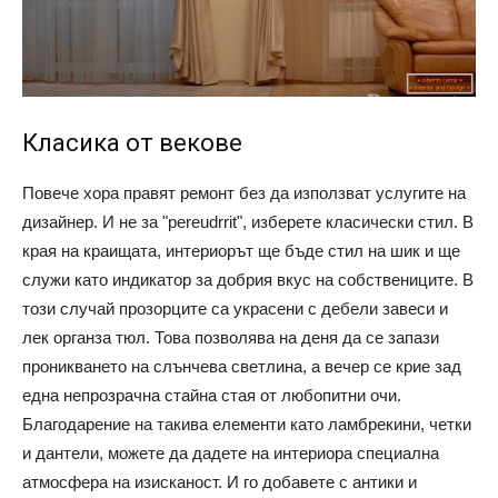
Класика от векове
Повече хора правят ремонт без да използват услугите на
дизайнер. И не за "pereudrrit", изберете класически стил. В
края на краищата, интериорът ще бъде стил на шик и ще
служи като индикатор за добрия вкус на собствениците. В
този случай прозорците са украсени с дебели завеси и
лек органза тюл. Това позволява на деня да се запази
проникването на слънчева светлина, а вечер се крие зад
една непрозрачна стайна стая от любопитни очи.
Благодарение на такива елементи като ламбрекини, четки
и дантели, можете да дадете на интериора специална
атмосфера на изисканост. И го добавете с антики и