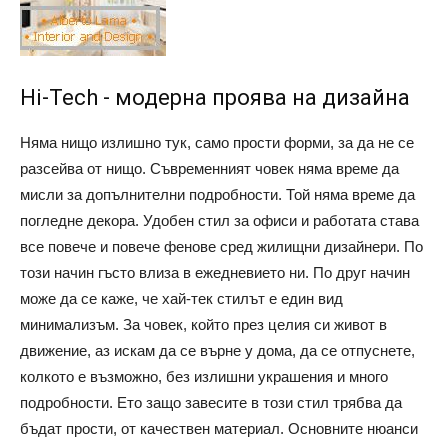
Hi-Tech - модерна проява на дизайна
Няма нищо излишно тук, само прости форми, за да не се
разсейва от нищо. Съвременният човек няма време да
мисли за допълнителни подробности. Той няма време да
погледне декора. Удобен стил за офиси и работата става
все повече и повече фенове сред жилищни дизайнери. По
този начин гъсто влиза в ежедневието ни. По друг начин
може да се каже, че хай-тек стилът е един вид
минимализъм. За човек, който през целия си живот в
движение, аз искам да се върне у дома, да се отпуснете,
колкото е възможно, без излишни украшения и много
подробности. Ето защо завесите в този стил трябва да
бъдат прости, от качествен материал. Основните нюанси