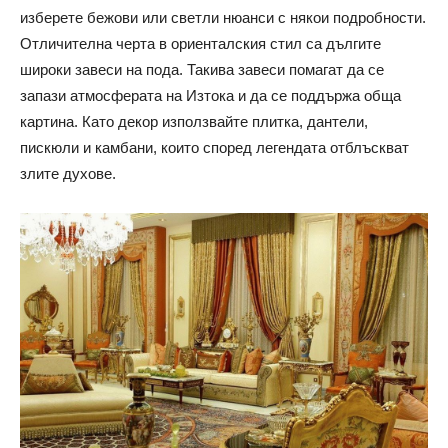
изберете бежови или светли нюанси с някои подробности.
Отличителна черта в ориенталския стил са дългите
широки завеси на пода. Такива завеси помагат да се
запази атмосферата на Изтока и да се поддържа обща
картина. Като декор използвайте плитка, дантели,
пискюли и камбани, които според легендата отблъскват
злите духове.