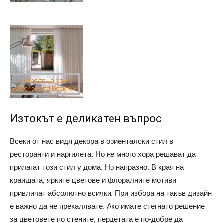
Изтокът е деликатен въпрос
Всеки от нас видя декора в ориенталски стил в
ресторанти и наргилета. Но не много хора решават да
прилагат този стил у дома. Но напразно. В края на
краищата, ярките цветове и флоралните мотиви
привличат абсолютно всички. При избора на такъв дизайн
е важно да не прекалявате. Ако имате стегнато решение
за цветовете по стените, пердетата е по-добре да