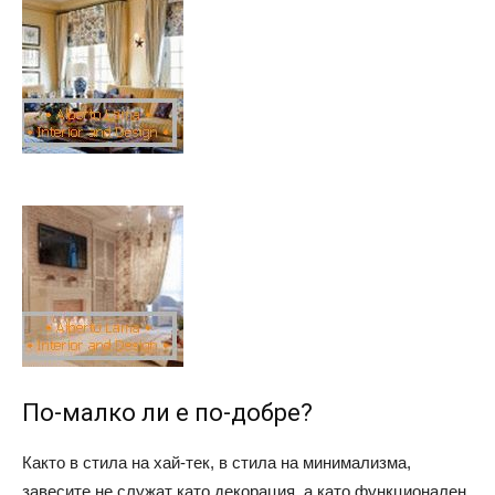
По-малко ли е по-добре?
Както в стила на хай-тек, в стила на минимализма,
завесите не служат като декорация, а като функционален