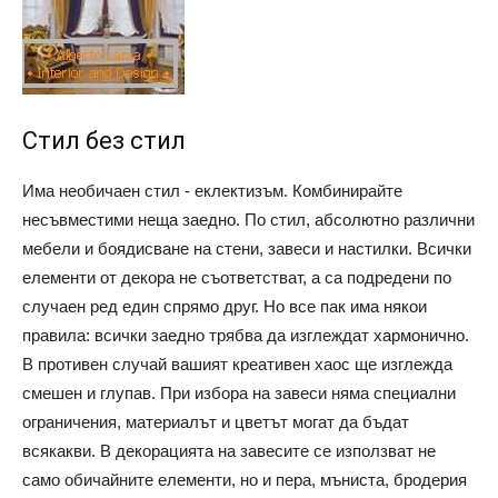
Стил без стил
Има необичаен стил - еклектизъм. Комбинирайте
несъвместими неща заедно. По стил, абсолютно различни
мебели и боядисване на стени, завеси и настилки. Всички
елементи от декора не съответстват, а са подредени по
случаен ред един спрямо друг. Но все пак има някои
правила: всички заедно трябва да изглеждат хармонично.
В противен случай вашият креативен хаос ще изглежда
смешен и глупав. При избора на завеси няма специални
ограничения, материалът и цветът могат да бъдат
всякакви. В декорацията на завесите се използват не
само обичайните елементи, но и пера, мъниста, бродерия