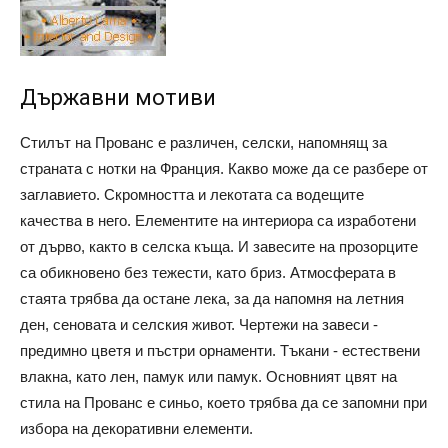
Държавни мотиви
Стилът на Прованс е различен, селски, напомнящ за
страната с нотки на Франция. Какво може да се разбере от
заглавието. Скромността и лекотата са водещите
качества в него. Елементите на интериора са изработени
от дърво, както в селска къща. И завесите на прозорците
са обикновено без тежести, като бриз. Атмосферата в
стаята трябва да остане лека, за да напомня на летния
ден, сеновата и селския живот. Чертежи на завеси -
предимно цветя и пъстри орнаменти. Тъкани - естествени
влакна, като лен, памук или памук. Основният цвят на
стила на Прованс е синьо, което трябва да се запомни при
избора на декоративни елементи.