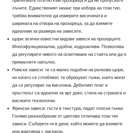
прилепвате плътно към прозореца и да не пропускате
лъчите. Единственият нюанс при избора на този тип,
трябва внимателно да измерите височината и
ширината на отвора на прозореца, за да вземете
идеалния за размера на завесите.
щори: всички известни видове завеси на прозорците.
Многофункционални, удобни, издръжливи. Позволява
да регулирате нивото на осветяване на стаята или да я
премахнете напълно.
Римски завеси: те са малко подобни на ролкови щори,
но когато се сглобяват, те образуват гънки, които могат
да се регулират на височина. Дебелият плат и
пръстенът са идеални за арт деко, стила на страната и
високите технологии.
Френски завеси: гъсти в текстура, падат плоски гънки.
Голямо разнообразие от цветове отличава този тип
завеси. Съберете ги в деня, който можете да вземете
или жартиера с пискюли.