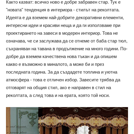
Както казват: всичко ново е добре забравен стар. Тук е
"новата" тенденция в интериора - стилът на реколтата.
Идеята е да вземем най-добрите декоративни елементи,
интересни идеи и красиви неща и да ги използваме при
проектирането на завеси в модерен интериор. Това не
означава, че си заслужава да се отнеме от баба стар тюл,
съхраняван на тавана в продължение на много години. По-
добре да вземем качествена нова тъкан и да опишем
какво е възможно в миналото, а може би и през
последната година. За да създадете топлина и уютна
атмосфера - това е отличен избор. Завесите трябва да
отговарят на общия стил, ако е направен в стил на
реколтата, а след това и на ерата, която той носи.