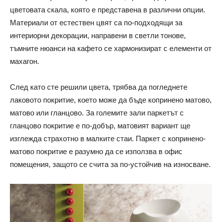
цветовата скала, която е представена в различни опции.
Материали от естествен цвят са по-подходящи за
интериорни декорации, направени в светли тонове,
тъмните нюанси на кафето се хармонизират с елементи от
махагон.
След като сте решили цвета, трябва да погледнете
лаковото покритие, което може да бъде копринено матово,
матово или гланцово. За големите зали паркетът с
гланцово покритие е по-добър, матовият вариант ще
изглежда страхотно в малките стаи. Паркет с копринено-
матово покритие е разумно да се използва в офис
помещения, защото се счита за по-устойчив на износване.