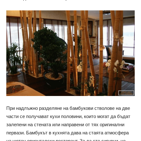
При надлъжно разделяне на бамбукови стволове на две
части се получават кухи половини, които могат да бъдат
залепени на стената или направени от тях оригинални
первази. Бамбукът в кухнята дава на стаята атмосфера
на уютен ориенталски ресторант. За да сте сигурни, че