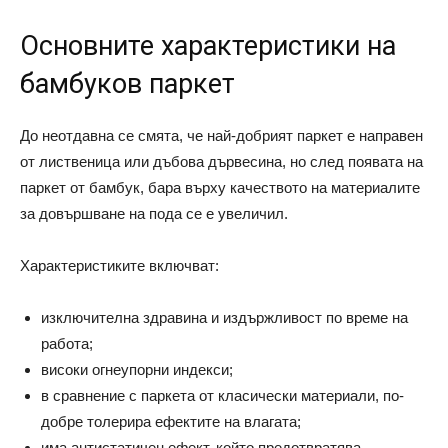
Основните характеристики на
бамбуков паркет
До неотдавна се смята, че най-добрият паркет е направен
от лиственица или дъбова дървесина, но след появата на
паркет от бамбук, бара върху качеството на материалите
за довършване на пода се е увеличил.
Характеристиките включват:
изключителна здравина и издържливост по време на
работа;
високи огнеупорни индекси;
в сравнение с паркета от класически материали, по-
добре толерира ефектите на влагата;
има антистатичен ефект, който предотвратява