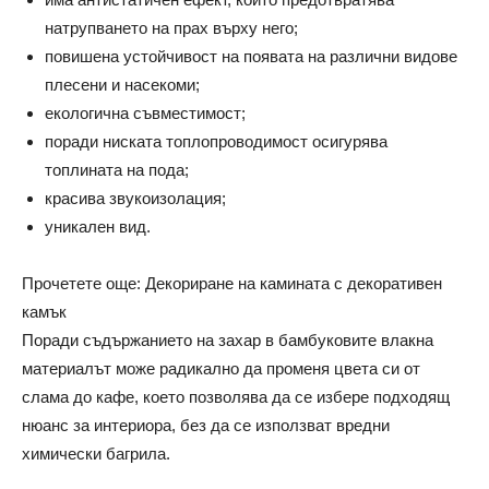
натрупването на прах върху него;
повишена устойчивост на появата на различни видове
плесени и насекоми;
екологична съвместимост;
поради ниската топлопроводимост осигурява
топлината на пода;
красива звукоизолация;
уникален вид.
Прочетете още: Декориране на камината с декоративен
камък
Поради съдържанието на захар в бамбуковите влакна
материалът може радикално да променя цвета си от
слама до кафе, което позволява да се избере подходящ
нюанс за интериора, без да се използват вредни
химически багрила.