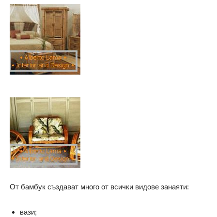
От бамбук създават много от всички видове занаяти:
вази;