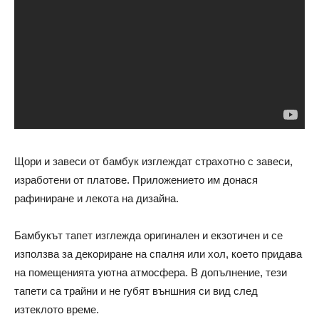
Щори и завеси от бамбук изглеждат страхотно с завеси,
изработени от платове. Приложението им донася
рафиниране и лекота на дизайна.
Бамбукът тапет изглежда оригинален и екзотичен и се
използва за декориране на спалня или хол, което придава
на помещенията уютна атмосфера. В допълнение, тези
тапети са трайни и не губят външния си вид след
изтеклото време.