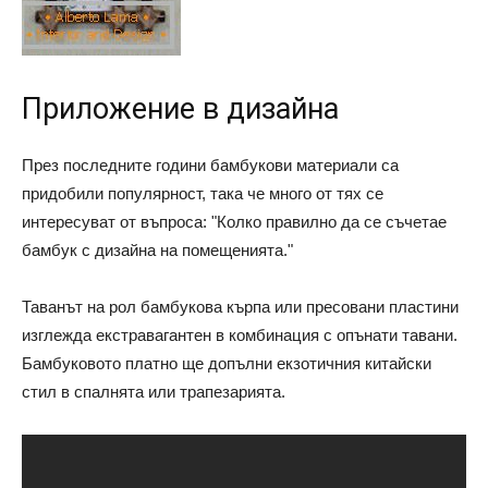
Приложение в дизайна
През последните години бамбукови материали са
придобили популярност, така че много от тях се
интересуват от въпроса: "Колко правилно да се съчетае
бамбук с дизайна на помещенията."
Таванът на рол бамбукова кърпа или пресовани пластини
изглежда екстравагантен в комбинация с опънати тавани.
Бамбуковото платно ще допълни екзотичния китайски
стил в спалнята или трапезарията.