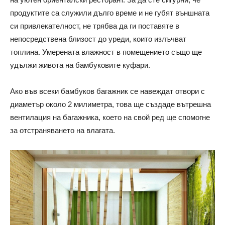
продуктите са служили дълго време и не губят външната
си привлекателност, не трябва да ги поставяте в
непосредствена близост до уреди, които излъчват
топлина. Умерената влажност в помещението също ще
удължи живота на бамбуковите куфари.
Ако във всеки бамбуков багажник се навеждат отвори с
диаметър около 2 милиметра, това ще създаде вътрешна
вентилация на багажника, което на свой ред ще спомогне
за отстраняването на влагата.