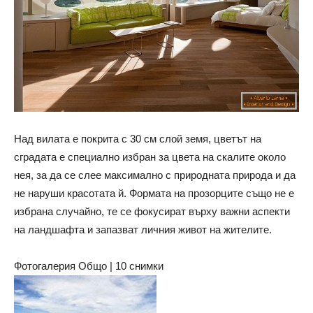
Над вилата е покрита с 30 см слой земя, цветът на
сградата е специално избран за цвета на скалите около
нея, за да се слее максимално с природната природа и да
не наруши красотата й. Формата на прозорците също не е
избрана случайно, те се фокусират върху важни аспекти
на ландшафта и запазват личния живот на жителите.
Фотогалерия Общо | 10 снимки