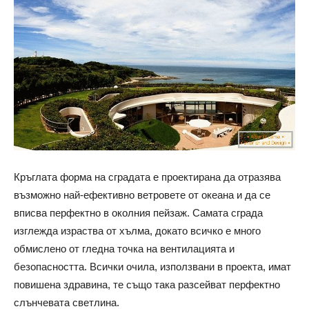
Кръглата форма на сградата е проектирана да отразява
възможно най-ефективно ветровете от океана и да се
вписва перфектно в околния пейзаж. Самата сграда
изглежда израства от хълма, докато всичко е много
обмислено от гледна точка на вентилацията и
безопасността. Всички очила, използвани в проекта, имат
повишена здравина, те също така разсейват перфектно
слънчевата светлина.