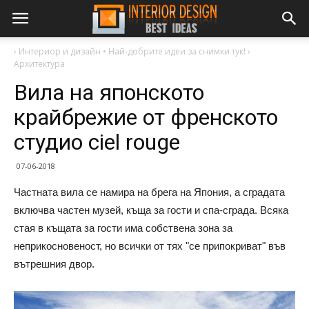
›
Интериор и дизайн • Най-добрите идеи за снимки тук!
›
Архитектура
Вила на японското
крайбрежие от френското
студио ciel rouge
07-06-2018
Частната вила се намира на брега на Япония, а сградата
включва частен музей, къща за гости и спа-сграда. Всяка
стая в къщата за гости има собствена зона за
неприкосновеност, но всички от тях "се припокриват" във
вътрешния двор.