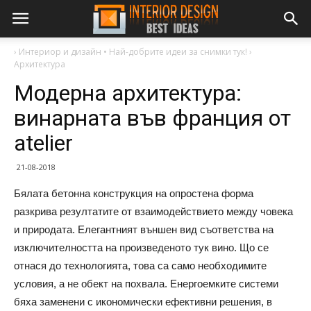
›
Интериор и дизайн • Най-добрите идеи за снимки тук!
›
Архитектура
Модерна архитектура:
винарната във франция от
atelier
21-08-2018
Бялата бетонна конструкция на опростена форма
разкрива резултатите от взаимодействието между човека
и природата. Елегантният външен вид съответства на
изключителността на произведеното тук вино. Що се
отнася до технологията, това са само необходимите
условия, а не обект на похвала. Енергоемките системи
бяха заменени с икономически ефективни решения, в